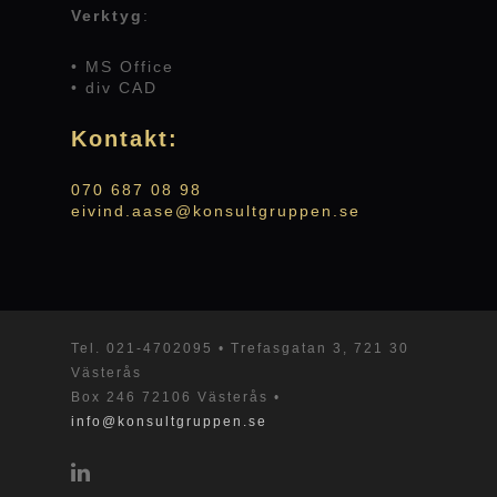
Verktyg
:
• MS Office
• div CAD
Kontakt:
070 687 08 98
eivind.aase@konsultgruppen.se
Tel.
021-4702095
• Trefasgatan 3, 721 30
Västerås
Box 246 72106 Västerås •
info@konsultgruppen.se