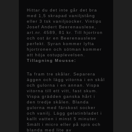
Hittar du det inte går det bra
med 1,5 skrapad vaniljstång
eller 3 tsk vaniljsocker. Vintips
Josef Andert Beerenauslese,
art.nr. 4589, 81 kr. Till hjortron
och ost är en Beerenauslese
perfekt. Syran kommer lyfta
hjortronen och sötman kommer
att höja ostupplevelsen.
Tillagning Mousse:
Ta fram tre skålar. Separera
äggen och lägg vitorna i en skål
och gulorna i en annan. Vispa
vitorna till ett vitt, fast skum.
Vispa grädden ganska hårt i
den tredje skålen. Blanda
gulorna med färskost socker
och vanilj. Lägg gelatinbladet i
kallt vatten i minst 5 minuter.
Smält i micro eller på spis och
blanda med lite av