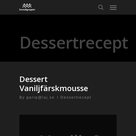
Category
Dessertrecept
Dessert
Vaniljfärskmousse
By
garip@laj.se
Dessertrecept