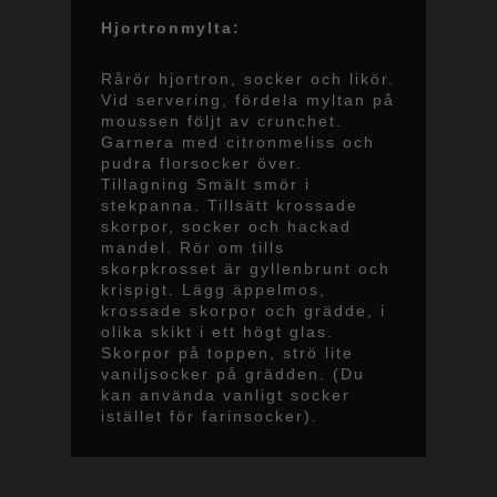
Hjortronmylta:
Rårör hjortron, socker och likör.
Vid servering, fördela myltan på
moussen följt av crunchet.
Garnera med citronmeliss och
pudra florsocker över.
Tillagning Smält smör i
stekpanna. Tillsätt krossade
skorpor, socker och hackad
mandel. Rör om tills
skorpkrosset är gyllenbrunt och
krispigt. Lägg äppelmos,
krossade skorpor och grädde, i
olika skikt i ett högt glas.
Skorpor på toppen, strö lite
vaniljsocker på grädden. (Du
kan använda vanligt socker
istället för farinsocker).