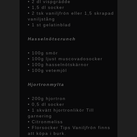
• 2 dl vispgrädde
• 1,5 dl socker
• 2 tsk vaniljfrön eller 1,5 skrapad
vaniljstång
• 1 st gelatinblad
Hasselnötscrunch
• 100g smör
• 100g ljust muscovadosocker
• 100g hasselnötskärnor
• 100g vetemjöl
Hjortronmylta
• 200g hjortron
• 0,5 dl socker
• 1 skvätt hjortronlikör Till
garnering
• Citronmeliss
• Florsocker Tips Vaniljfrön finns
att köpa i burk.