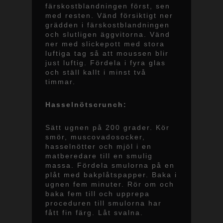
färskostblandningen först, sen
med resten. Vänd försiktigt ner
grädden i färskostblandningen
och slutligen äggvitorna. Vänd
ner med slickepott med stora
luftiga tag så att moussen blir
just luftig. Fördela i fyra glas
och ställ kallt i minst två
timmar.
Hasselnötscrunch:
Sätt ugnen på 200 grader. Kör
smör, muscovadosocker,
hasselnötter och mjöl i en
matberedare till en smulig
massa. Fördela smulorna på en
plåt med bakplåtspapper. Baka i
ugnen fem minuter. Rör om och
baka fem till och upprepa
proceduren till smulorna har
fått fin färg. Låt svalna.