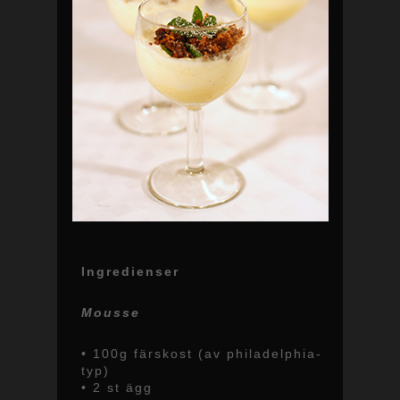
Ingredienser
Mousse
• 100g färskost (av philadelphia-
typ)
• 2 st ägg