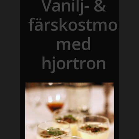
Vanilj- &
färskostmous
med
hjortron